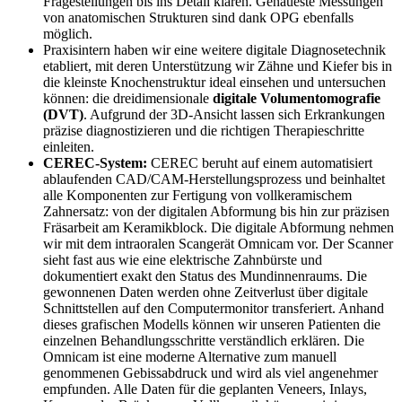
Fragestellungen bis ins Detail klären. Genaueste Messungen
von anatomischen Strukturen sind dank OPG ebenfalls
möglich.
Praxisintern haben wir eine weitere digitale Diagnosetechnik
etabliert, mit deren Unterstützung wir Zähne und Kiefer bis in
die kleinste Knochenstruktur ideal einsehen und untersuchen
können: die dreidimensionale
digitale Volumentomografie
(DVT)
. Aufgrund der 3D-Ansicht lassen sich Erkrankungen
präzise diagnostizieren und die richtigen Therapieschritte
einleiten.
CEREC-System:
CEREC beruht auf einem automatisiert
ablaufenden CAD/CAM-Herstellungsprozess und beinhaltet
alle Komponenten zur Fertigung von vollkeramischem
Zahnersatz: von der digitalen Abformung bis hin zur präzisen
Fräsarbeit am Keramikblock. Die digitale Abformung nehmen
wir mit dem intraoralen Scangerät Omnicam vor. Der Scanner
sieht fast aus wie eine elektrische Zahnbürste und
dokumentiert exakt den Status des Mundinnenraums. Die
gewonnenen Daten werden ohne Zeitverlust über digitale
Schnittstellen auf den Computermonitor transferiert. Anhand
dieses grafischen Modells können wir unseren Patienten die
einzelnen Behandlungsschritte verständlich erklären. Die
Omnicam ist eine moderne Alternative zum manuell
genommenen Gebissabdruck und wird als viel angenehmer
empfunden. Alle Daten für die geplanten Veneers, Inlays,